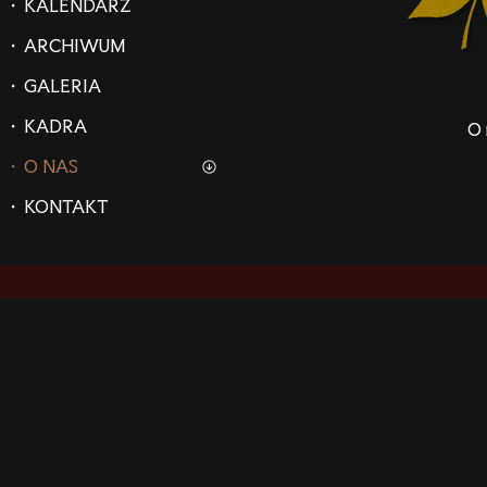
• KALENDARZ
Kurs teoretyczny ETW
Egzamin ETT
• ARCHIWUM
Recertyfikacja ETW
• GALERIA
Recertyfikacja ETT
• KADRA
O 
Doroczny zjazd ETT
• O NAS
O nas
• KONTAKT
Historia