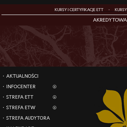
KURSY I CERTYFIKACJE ETT •
KURSY
AKREDYTOWAN
• AKTUALNOŚCI
• INFOCENTER
European Arboricultural Council
• STREFA ETT
Kim jest ETT
Arborystyka i Dendrologia - F
• STREFA ETW
Kim jest ETW
Lista certyfikowanych ETT
• STREFA AUDYTORA
Lista certyfikowanych ETW
Kurs ETT